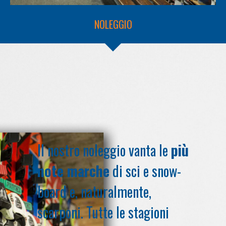
NOLEGGIO
Il nostro noleggio vanta le
più
note marche
di sci e snow-
board e, naturalmente,
scarponi. Tutte le stagioni