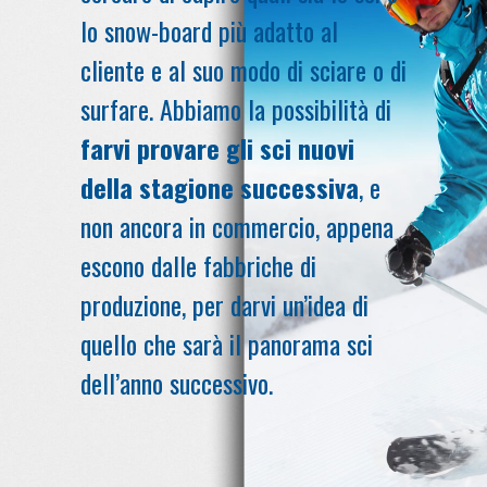
lo snow-board più adatto al
cliente e al suo modo di sciare o di
surfare. Abbiamo la possibilità di
farvi provare gli sci nuovi
della stagione successiva
, e
non ancora in commercio, appena
escono dalle fabbriche di
produzione, per darvi un’idea di
quello che sarà il panorama sci
dell’anno successivo.