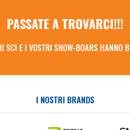
PASSATE A TROVARCI!!!
RI SCI E I VOSTRI SNOW-BOARS HANNO B
I NOSTRI BRANDS