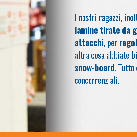
I nostri ragazzi, ino
lamine tirate da 
attacchi
, per
regol
altra cosa abbiate b
snow-board
. Tutto
concorrenziali.