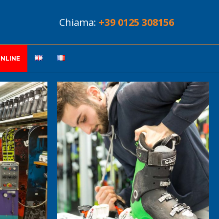
Chiama:
+39 0125 308156
NLINE