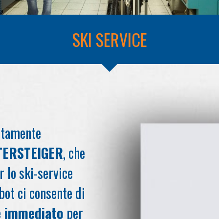
SKI SERVICE
letamente
NTERSTEIGER
, che
 lo ski-service
bot ci consente di
e immediato
per